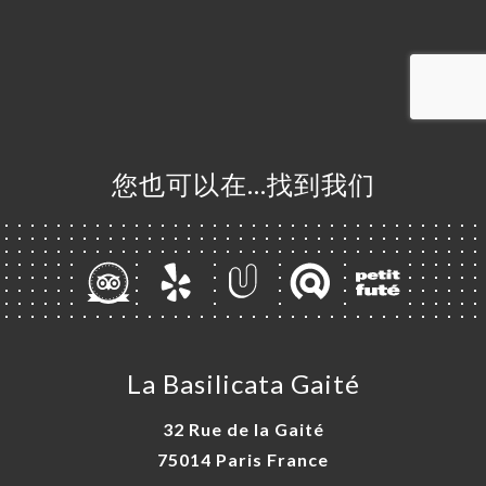
订
单
库
价
单
系
您也可以在…找到我们
La Basilicata Gaité
32 Rue de la Gaité
75014 Paris France