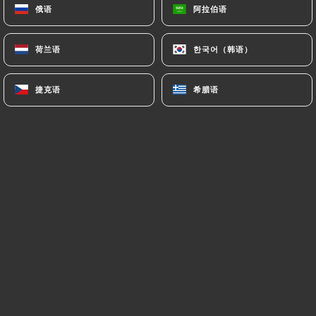
俄语
俄语
阿拉伯语
阿拉伯语
荷兰语
荷兰语
한국어（韩语）
한국어（韩语）
Anastasija D. 已评分
A
3/5
捷克语
捷克语
希腊语
希腊语
03/07/2026
•
06:23
Médéric R. 已评分
M
5/5
Très bonne cuisine italienne.
17/06/2026
•
05:46
André P. 已评分
A
5/5
Spécialités italiennes savoureuses, accueil
et service chaleureux.