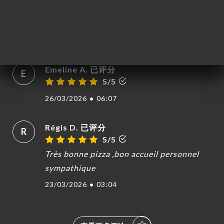
unfreundlicher Service und nicht entgegen
kommend
13/04/2026
•
04:49
Emeline A. 已评分
E
5/5
26/03/2026
•
06:07
Régis D. 已评分
R
5/5
Très bonne pizza ,bon accueil personnel
sympathique
23/03/2026
•
03:04