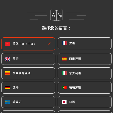
菜单
ZH
选择您的语言：
选择您的语言：
法语
法语
简体中文（中文）
简体中文（中文）
/
主页
评价
评价
英语
英语
西班牙语
西班牙语
加泰罗尼亚语
加泰罗尼亚语
意大利语
意大利语
87 Uniiti 评论
德语
德语
葡萄牙语
葡萄牙语
4.3 / 5
瑞典语
瑞典语
日语
日语
评论已核实，100% 真实。