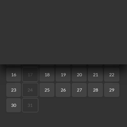
ー
約
文