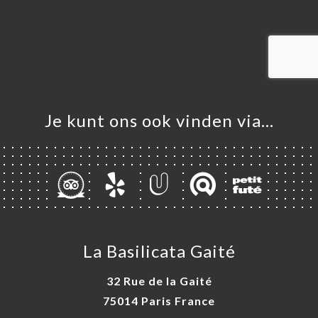
ME
VEREN
ELLEN
ERIJ
IEW
NU
Je kunt ons ook vinden via…
TACT
La Basilicata Gaité
32 Rue de la Gaité
75014 Paris France