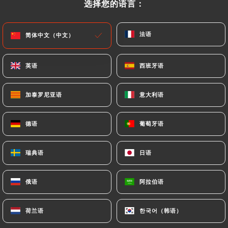
选择您的语言：
选择您的语言：
法语
法语
简体中文（中文）
简体中文（中文）
英语
英语
西班牙语
西班牙语
加泰罗尼亚语
加泰罗尼亚语
意大利语
意大利语
87 评论
德语
德语
葡萄牙语
葡萄牙语
RESTAURANT ITALIEN
32 Rue De La Gaité
瑞典语
瑞典语
日语
日语
75014 Paris France
俄语
俄语
阿拉伯语
阿拉伯语
荷兰语
荷兰语
한국어（韩语）
한국어（韩语）
餐厅简介