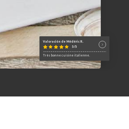
Valoración de Médéric R.
5/5
Très bonne cuisine italienne.