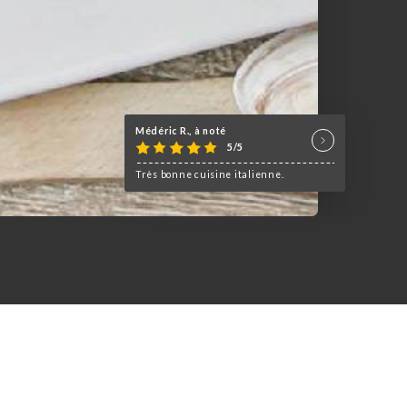
Médéric R., à noté
5/5
Très bonne cuisine italienne.