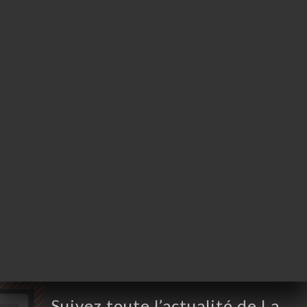
32 Rue de la Gaité
75014 Paris France
Lundi
18:30-23:30
Mardi
18:30-23:30
Mercredi
18:30-23:30
Jeudi
18:30-23:30
Vendredi
12:00-14:30 / 18:00-23:30
Samedi
12:00-14:30 / 18:00-23:30
Dimanche
18:30-23:30
Suivez toute l’actualité de La