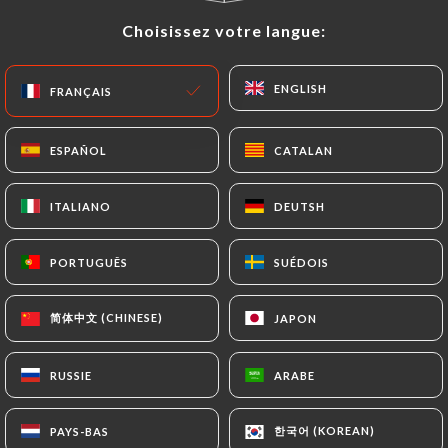
Choisissez votre langue:
Choisissez votre langue:
ENGLISH
ENGLISH
FRANÇAIS
FRANÇAIS
ESPAÑOL
ESPAÑOL
CATALAN
CATALAN
ITALIANO
ITALIANO
DEUTSH
DEUTSH
87 AVIS
RESTAURANT ITALIEN
PORTUGUÊS
PORTUGUÊS
SUÉDOIS
SUÉDOIS
32 Rue De La Gaité
75014 Paris France
简体中文 (CHINESE)
简体中文 (CHINESE)
JAPON
JAPON
RUSSIE
RUSSIE
ARABE
ARABE
한국어 (KOREAN)
한국어 (KOREAN)
PAYS-BAS
PAYS-BAS
Qui sommes nous?