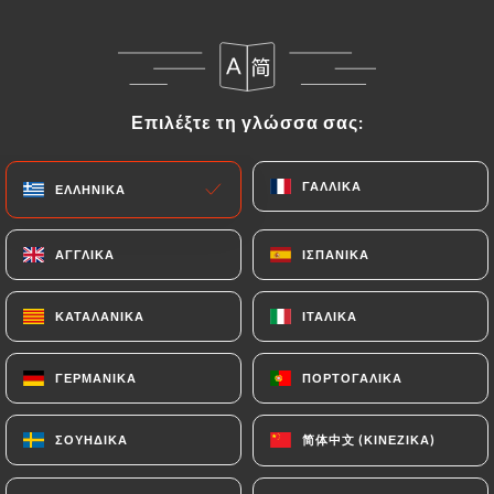
EL
ΜΕΝΟΎ
Επιλέξτε τη γλώσσα σας:
Επιλέξτε τη γλώσσα σας:
ΓΑΛΛΙΚΆ
ΓΑΛΛΙΚΆ
ΕΛΛΗΝΙΚΆ
ΕΛΛΗΝΙΚΆ
/
ΑΡΧΙΚΉ
ΚΡΙΤΙΚΈΣ
Κριτικές
ΑΓΓΛΙΚΆ
ΑΓΓΛΙΚΆ
ΙΣΠΑΝΙΚΆ
ΙΣΠΑΝΙΚΆ
ΚΑΤΑΛΑΝΙΚΆ
ΚΑΤΑΛΑΝΙΚΆ
ΙΤΑΛΙΚΆ
ΙΤΑΛΙΚΆ
87 κριτικές για Uniiti
ΓΕΡΜΑΝΙΚΆ
ΓΕΡΜΑΝΙΚΆ
ΠΟΡΤΟΓΑΛΙΚΆ
ΠΟΡΤΟΓΑΛΙΚΆ
4.3 / 5
简体中文 (ΚΙΝΈΖΙΚΑ)
简体中文 (ΚΙΝΈΖΙΚΑ)
ΣΟΥΗΔΙΚΆ
ΣΟΥΗΔΙΚΆ
100% αληθινές, επαληθευμένες κριτικές.