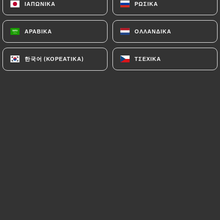
ΙΑΠΩΝΙΚΆ
ΙΑΠΩΝΙΚΆ
ΡΩΣΙΚΆ
ΡΩΣΙΚΆ
ΑΡΑΒΙΚΆ
ΑΡΑΒΙΚΆ
ΟΛΛΑΝΔΙΚΆ
ΟΛΛΑΝΔΙΚΆ
Anastasija D. βαθμολογήθηκε
A
3/5
한국어 (ΚΟΡΕΆΤΙΚΑ)
한국어 (ΚΟΡΕΆΤΙΚΑ)
ΤΣΈΧΙΚΑ
ΤΣΈΧΙΚΑ
03/07/2026
•
06:23
Médéric R. βαθμολογήθηκε
M
5/5
Très bonne cuisine italienne.
17/06/2026
•
05:46
André P. βαθμολογήθηκε
A
5/5
Spécialités italiennes savoureuses, accueil
et service chaleureux.