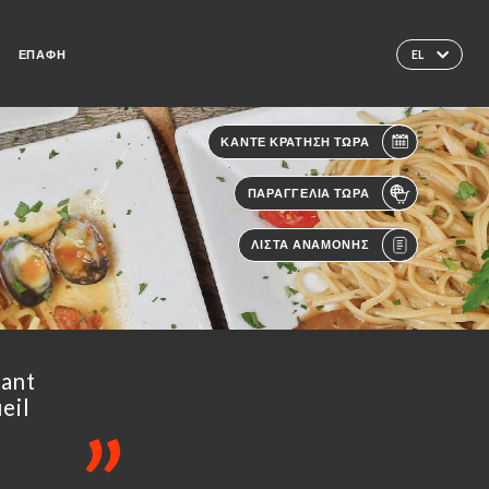
ΕΠΑΦΉ
EL
ΚΆΝΤΕ ΚΡΆΤΗΣΗ ΤΏΡΑ
ΠΑΡΑΓΓΕΛΊΑ ΤΏΡΑ
ΛΊΣΤΑ ΑΝΑΜΟΝΉΣ
nant
eil