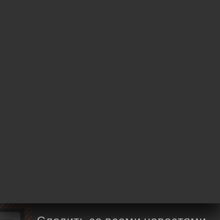
32 Rue de la Gaité
75014 Paris France
Понедельник
18:30-23:30
Вторник
18:30-23:30
Среда
18:30-23:30
Четверг
18:30-23:30
Пятница
12:00-14:30 / 18:00-23:30
Суббота
12:00-14:30 / 18:00-23:30
Воскресенье
18:30-23:30