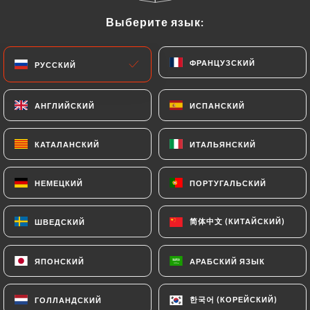
Выберите язык:
Выберите язык:
ФРАНЦУЗСКИЙ
ФРАНЦУЗСКИЙ
РУССКИЙ
РУССКИЙ
АНГЛИЙСКИЙ
АНГЛИЙСКИЙ
ИСПАНСКИЙ
ИСПАНСКИЙ
КАТАЛАНСКИЙ
КАТАЛАНСКИЙ
ИТАЛЬЯНСКИЙ
ИТАЛЬЯНСКИЙ
87 МНЕНИЙ
RESTAURANT ITALIEN
НЕМЕЦКИЙ
НЕМЕЦКИЙ
ПОРТУГАЛЬСКИЙ
ПОРТУГАЛЬСКИЙ
32 Rue De La Gaité
75014 Paris France
简体中文 (КИТАЙСКИЙ)
简体中文 (КИТАЙСКИЙ)
ШВЕДСКИЙ
ШВЕДСКИЙ
ЯПОНСКИЙ
ЯПОНСКИЙ
АРАБСКИЙ ЯЗЫК
АРАБСКИЙ ЯЗЫК
Кто мы?
한국어 (КОРЕЙСКИЙ)
한국어 (КОРЕЙСКИЙ)
ГОЛЛАНДСКИЙ
ГОЛЛАНДСКИЙ