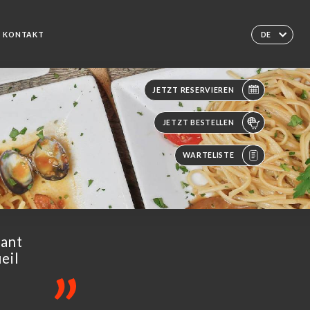
KONTAKT
DE
JETZT RESERVIEREN
JETZT BESTELLEN
WARTELISTE
nant
eil