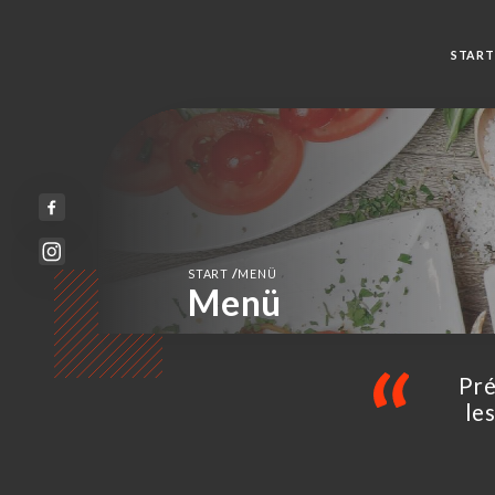
START
/
START
MENÜ
Menü
Pré
le